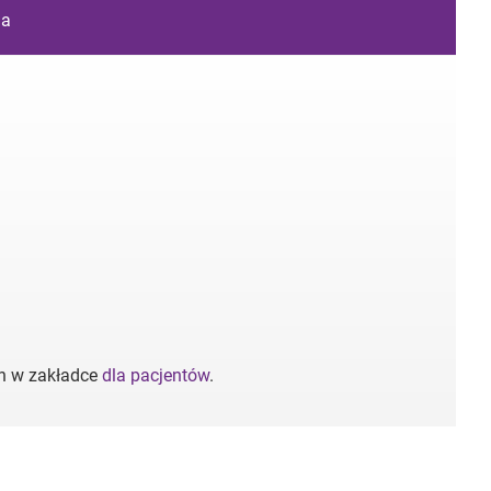
ia
ch w zakładce
dla pacjentów
.