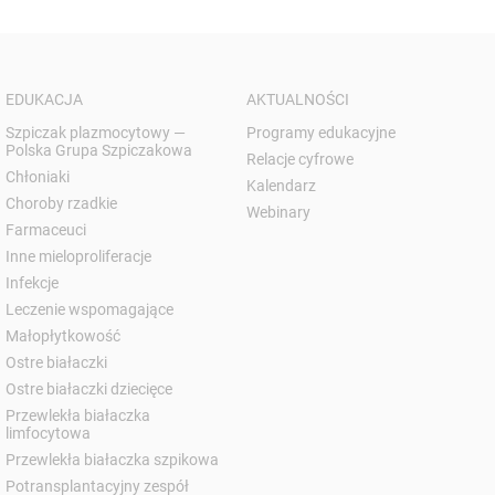
EDUKACJA
AKTUALNOŚCI
Szpiczak plazmocytowy —
Programy edukacyjne
Polska Grupa Szpiczakowa
Relacje cyfrowe
Chłoniaki
Kalendarz
Choroby rzadkie
Webinary
Farmaceuci
Inne mieloproliferacje
Infekcje
Leczenie wspomagające
Małopłytkowość
Ostre białaczki
Ostre białaczki dziecięce
Przewlekła białaczka
limfocytowa
Przewlekła białaczka szpikowa
Potransplantacyjny zespół