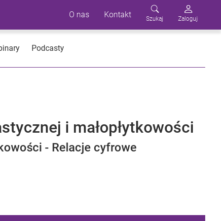
O nas
Kontakt
Szukaj
Zaloguj
inary
Podcasty
astycznej i małopłytkowości
tkowości - Relacje cyfrowe