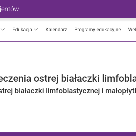
cjentów
Kalendarz
Programy edukacyjne
Web
Edukacja
czenia ostrej białaczki limfobl
trej białaczki limfoblastycznej i małopły