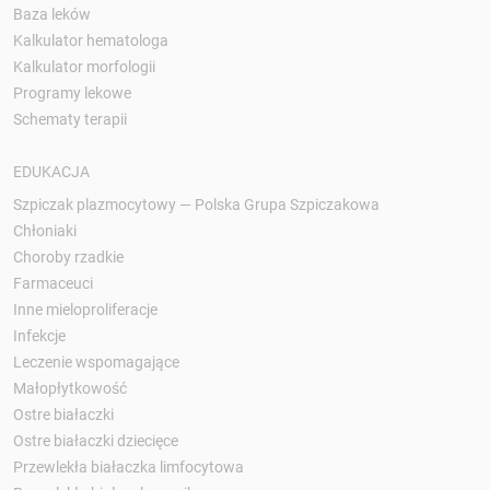
Baza leków
Kalkulator hematologa
Kalkulator morfologii
Programy lekowe
Schematy terapii
EDUKACJA
Szpiczak plazmocytowy — Polska Grupa Szpiczakowa
Chłoniaki
Choroby rzadkie
Farmaceuci
Inne mieloproliferacje
Infekcje
Leczenie wspomagające
Małopłytkowość
Ostre białaczki
Ostre białaczki dziecięce
Przewlekła białaczka limfocytowa