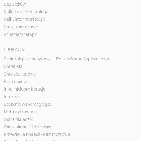
Baza leków
Kalkulator hematologa
Kalkulator morfologii
Programy lekowe
Schematy terapii
EDUKACJA
Szpiczak plazmocytowy — Polska Grupa Szpiczakowa
Chłoniaki
Choroby rzadkie
Farmaceuci
Inne mieloproliferacje
Infekcje
Leczenie wspomagające
Małopłytkowość
Ostre białaczki
Ostre białaczki dziecięce
Przewlekła białaczka limfocytowa