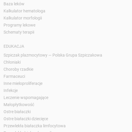
Baza leków
Kalkulator hematologa
Kalkulator morfologii
Programy lekowe
Schematy terapii
EDUKACJA
Szpiczak plazmocytowy — Polska Grupa Szpiczakowa
Chłoniaki
Choroby rzadkie
Farmaceuci
Inne mieloproliferacje
Infekcje
Leczenie wspomagające
Małopłytkowość
Ostre białaczki
Ostre białaczki dziecięce
Przewlekła białaczka limfocytowa