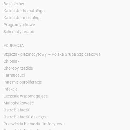
Baza leków
Kalkulator hematologa
Kalkulator morfologii
Programy lekowe
Schematy terapii
EDUKACJA
Szpiczak plazmocytowy — Polska Grupa Szpiczakowa
Chłoniaki
Choroby rzadkie
Farmaceuci
Inne mieloproliferacje
Infekcje
Leczenie wspomagające
Małopłytkowość
Ostre białaczki
Ostre białaczki dziecięce
Przewlekła białaczka limfocytowa