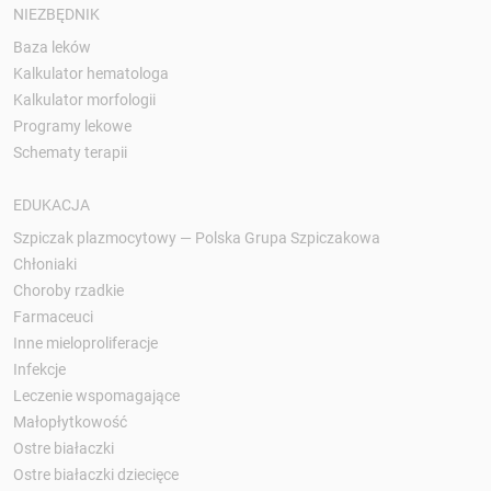
NIEZBĘDNIK
Baza leków
Kalkulator hematologa
Kalkulator morfologii
Programy lekowe
Schematy terapii
EDUKACJA
Szpiczak plazmocytowy — Polska Grupa Szpiczakowa
Chłoniaki
Choroby rzadkie
Farmaceuci
Inne mieloproliferacje
Infekcje
Leczenie wspomagające
Małopłytkowość
Ostre białaczki
Ostre białaczki dziecięce