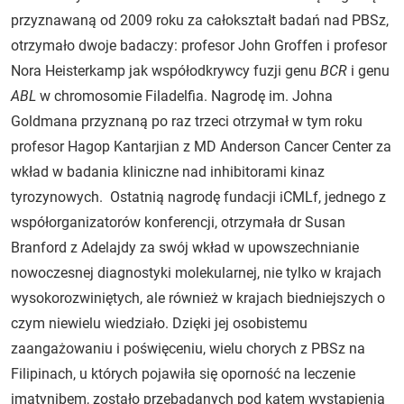
przyznawaną od 2009 roku za całokształt badań nad PBSz,
otrzymało dwoje badaczy: profesor John Groffen i profesor
Nora Heisterkamp jak współodkrywcy fuzji genu
BCR
i genu
ABL
w chromosomie Filadelfia. Nagrodę im. Johna
Goldmana przyznaną po raz trzeci otrzymał w tym roku
profesor Hagop Kantarjian z MD Anderson Cancer Center za
wkład w badania kliniczne nad inhibitorami kinaz
tyrozynowych. Ostatnią nagrodę fundacji iCMLf, jednego z
współorganizatorów konferencji, otrzymała dr Susan
Branford z Adelajdy za swój wkład w upowszechnianie
nowoczesnej diagnostyki molekularnej, nie tylko w krajach
wysokorozwiniętych, ale również w krajach biedniejszych o
czym niewielu wiedziało. Dzięki jej osobistemu
zaangażowaniu i poświęceniu, wielu chorych z PBSz na
Filipinach, u których pojawiła się oporność na leczenie
imatynibem, zostało przebadanych pod kątem wystąpienia