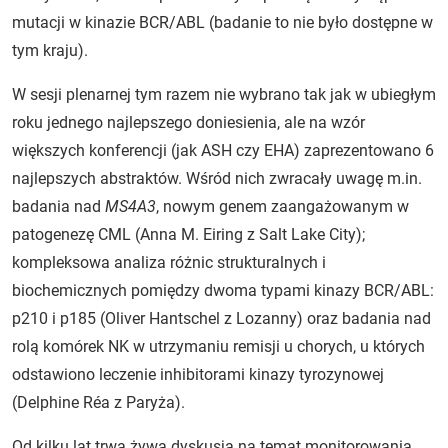
mutacji w kinazie BCR/ABL (badanie to nie było dostępne w
tym kraju).
W sesji plenarnej tym razem nie wybrano tak jak w ubiegłym
roku jednego najlepszego doniesienia, ale na wzór
większych konferencji (jak ASH czy EHA) zaprezentowano 6
najlepszych abstraktów. Wśród nich zwracały uwagę m.in.
badania nad
MS4A3
, nowym genem zaangażowanym w
patogenezę CML (Anna M. Eiring z Salt Lake City);
kompleksowa analiza różnic strukturalnych i
biochemicznych pomiędzy dwoma typami kinazy BCR/ABL:
p210 i p185 (Oliver Hantschel z Lozanny) oraz badania nad
rolą komórek NK w utrzymaniu remisji u chorych, u których
odstawiono leczenie inhibitorami kinazy tyrozynowej
(Delphine Réa z Paryża).
Od kilku lat trwa żywa dyskusja na temat monitorowania