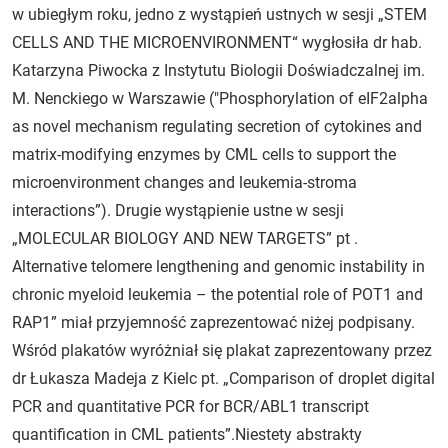
w ubiegłym roku, jedno z wystąpień ustnych w sesji „STEM
CELLS AND THE MICROENVIRONMENT“ wygłosiła dr hab.
Katarzyna Piwocka z Instytutu Biologii Doświadczalnej im.
M. Nenckiego w Warszawie ("Phosphorylation of eIF2alpha
as novel mechanism regulating secretion of cytokines and
matrix-modifying enzymes by CML cells to support the
microenvironment changes and leukemia-stroma
interactions”). Drugie wystąpienie ustne w sesji
„MOLECULAR BIOLOGY AND NEW TARGETS” pt .
Alternative telomere lengthening and genomic instability in
chronic myeloid leukemia – the potential role of POT1 and
RAP1” miał przyjemność zaprezentować niżej podpisany.
Wśród plakatów wyróżniał się plakat zaprezentowany przez
dr Łukasza Madeja z Kielc pt. „Comparison of droplet digital
PCR and quantitative PCR for BCR/ABL1 transcript
quantification in CML patients”.Niestety abstrakty