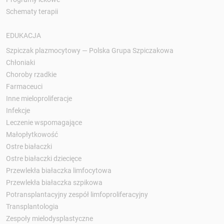
Schematy terapii
EDUKACJA
Szpiczak plazmocytowy — Polska Grupa Szpiczakowa
Chłoniaki
Choroby rzadkie
Farmaceuci
Inne mieloproliferacje
Infekcje
Leczenie wspomagające
Małopłytkowość
Ostre białaczki
Ostre białaczki dziecięce
Przewlekła białaczka limfocytowa
Przewlekła białaczka szpikowa
Potransplantacyjny zespół limfoproliferacyjny
Transplantologia
Zespoły mielodysplastyczne