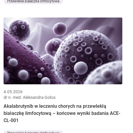
Przewlekła białaczka limfocytowa
4.05.2026
dr n. med. Aleksandra Gołos
Akalabrutynib w leczeniu chorych na przewlekłą
białaczkę limfocytową – końcowe wyniki badania ACE-
CL-001