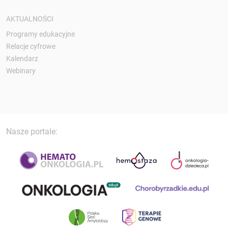
AKTUALNOŚCI
Programy edukacyjne
Relacje cyfrowe
Kalendarz
Webinary
Nasze portale: