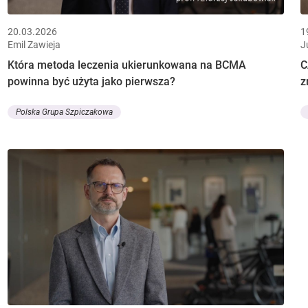
20.03.2026
1
Emil Zawieja
J
Która metoda leczenia ukierunkowana na BCMA
C
powinna być użyta jako pierwsza?
z
Polska Grupa Szpiczakowa