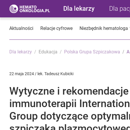
Dla lekarzy
Dla pa
Aktualności
Relacje cyfrowe
Niezbędnik hematologa
Dla lekarzy
Edukacja
Polska Grupa Szpiczakowa
A
22 maja 2024 / lek. Tadeusz Kubicki
Wytyczne i rekomendacje
immunoterapii Internatio
Group dotyczące optymaln
szpiczaka plazmocytoweg