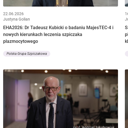
22.06.2026
1
Justyna Golian
J
EHA2026: Dr Tadeusz Kubicki o badaniu MajesTEC-4 i
S
nowych kierunkach leczenia szpiczaka
p
plazmocytowego
k
Polska Grupa Szpiczakowa