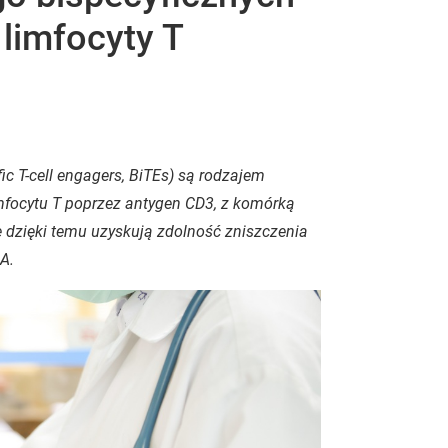
 limfocyty T
fic T-cell engagers
, BiTEs) są rodzajem
mfocytu T poprzez antygen CD3, z komórką
e dzięki temu uzyskują zdolność zniszczenia
LA.