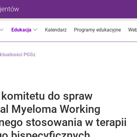
cjentów
Kalendarz
Programy edukacyjne
Web
Edukacja
ktualności PGSz
 komitetu do spraw
nal Myeloma Working
ego stosowania w terapii
o bispecyficznych