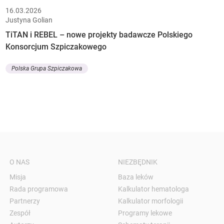
16.03.2026
Justyna Golian
TiTAN i REBEL – nowe projekty badawcze Polskiego
Konsorcjum Szpiczakowego
Polska Grupa Szpiczakowa
O NAS
NIEZBĘDNIK
Misja
Baza leków
Rada programowa
Kalkulator hematologa
Partnerzy
Kalkulator morfologii
Zespół
Programy lekowe