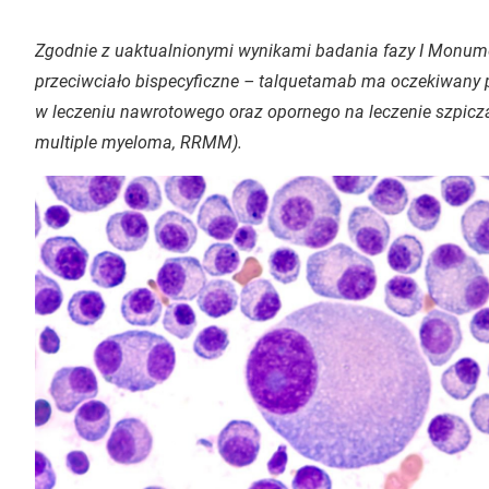
Zgodnie z uaktualnionymi wynikami badania fazy I Monume
przeciwciało bispecyficzne – talquetamab ma oczekiwany p
w leczeniu nawrotowego oraz opornego na leczenie szpic
multiple myeloma
, RRMM).