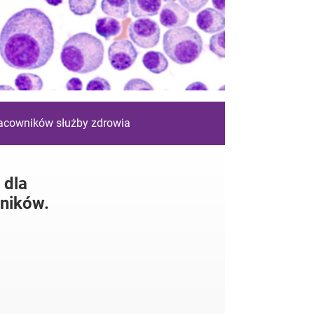
racowników służby zdrowia
 dla
ników.