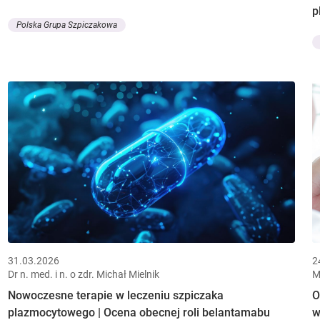
p
Polska Grupa Szpiczakowa
31.03.2026
2
Dr n. med. i n. o zdr. Michał Mielnik
M
Nowoczesne terapie w leczeniu szpiczaka
O
plazmocytowego | Ocena obecnej roli belantamabu
w