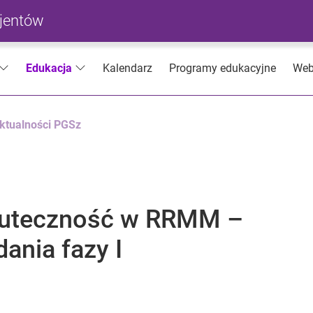
cjentów
Kalendarz
Programy edukacyjne
Web
Edukacja
ktualności PGSz
kuteczność w RRMM –
ania fazy I