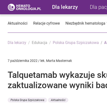
Dla lekarzy
Dla pa
Aktualności
Relacje cyfrowe
Niezbędnik hematologa
Dla lekarzy
Edukacja
Polska Grupa Szpiczakowa
A
7 października 2022 / lek. Marta Masternak
Talquetamab wykazuje s
zaktualizowane wyniki bad
Polska Grupa Szpiczakowa
Aktualności