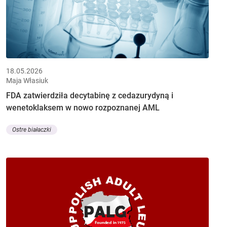
18.05.2026
Maja Własiuk
FDA zatwierdziła decytabinę z cedazurydyną i
wenetoklaksem w nowo rozpoznanej AML
Ostre białaczki