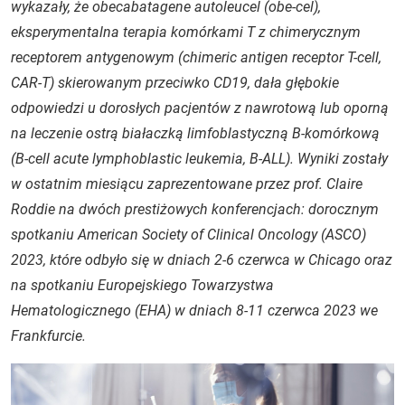
wykazały, że obecabatagene autoleucel (obe-cel),
eksperymentalna terapia komórkami T z chimerycznym
receptorem antygenowym (chimeric antigen receptor T-cell,
CAR-T) skierowanym przeciwko CD19, dała głębokie
odpowiedzi u dorosłych pacjentów z nawrotową lub oporną
na leczenie ostrą białaczką limfoblastyczną B-komórkową
(B-cell acute lymphoblastic leukemia, B-ALL). Wyniki zostały
w ostatnim miesiącu zaprezentowane przez prof. Claire
Roddie na dwóch prestiżowych konferencjach: dorocznym
spotkaniu American Society of Clinical Oncology (ASCO)
2023, które odbyło się w dniach 2-6 czerwca w Chicago oraz
na spotkaniu Europejskiego Towarzystwa
Hematologicznego (EHA) w dniach 8-11 czerwca 2023 we
Frankfurcie.