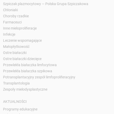
Szpiczak plazmocytowy — Polska Grupa Szpiczakowa
Chłoniaki
Choroby rzadkie
Farmaceuci
Inne mieloproliferacje
Infekcje
Leczenie wspomagające
Małopłytkowość
Ostre białaczki
Ostre białaczki dziecięce
Przewlekła białaczka limfocytowa
Przewlekła białaczka szpikowa
Potransplantacyjny zespół limfoproliferacyjny
Transplantologia
Zespoły mielodysplastyczne
AKTUALNOŚCI
Programy edukacyjne