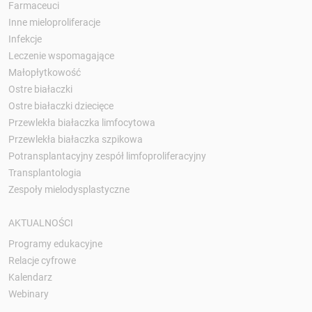
Farmaceuci
Inne mieloproliferacje
Infekcje
Leczenie wspomagające
Małopłytkowość
Ostre białaczki
Ostre białaczki dziecięce
Przewlekła białaczka limfocytowa
Przewlekła białaczka szpikowa
Potransplantacyjny zespół limfoproliferacyjny
Transplantologia
Zespoły mielodysplastyczne
AKTUALNOŚCI
Programy edukacyjne
Relacje cyfrowe
Kalendarz
Webinary