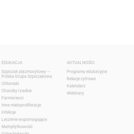
EDUKACJA
AKTUALNOŚCI
Szpiczak plazmocytowy —
Programy edukacyjne
Polska Grupa Szpiczakowa
Relacje cyfrowe
Chłoniaki
Kalendarz
Choroby rzadkie
Webinary
Farmaceuci
Inne mieloproliferacje
Infekcje
Leczenie wspomagające
Małopłytkowość
Ostre białaczki