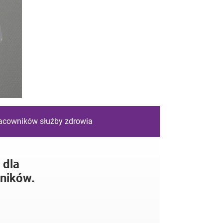
racowników służby zdrowia
 dla
ników.