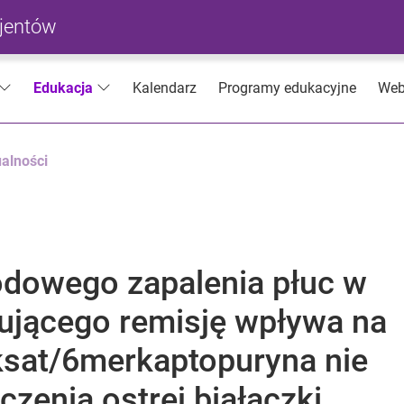
cjentów
Kalendarz
Programy edukacyjne
Web
Edukacja
alności
odowego zapalenia płuc w
mującego remisję wpływa na
sat/6merkaptopuryna nie
czenia ostrej białaczki