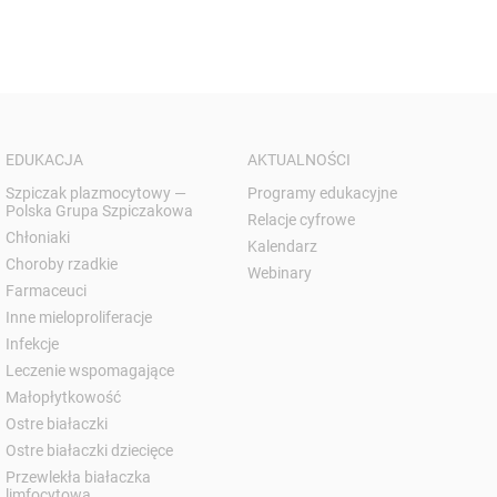
EDUKACJA
AKTUALNOŚCI
Szpiczak plazmocytowy —
Programy edukacyjne
Polska Grupa Szpiczakowa
Relacje cyfrowe
Chłoniaki
Kalendarz
Choroby rzadkie
Webinary
Farmaceuci
Inne mieloproliferacje
Infekcje
Leczenie wspomagające
Małopłytkowość
Ostre białaczki
Ostre białaczki dziecięce
Przewlekła białaczka
limfocytowa