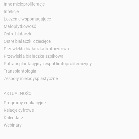
Inne mieloproliferacje
Infekcje
Leczenie wspomagające
Małopłytkowość
Ostre białaczki
Ostre białaczki dziecięce
Przewlekła białaczka limfocytowa
Przewlekła białaczka szpikowa
Potransplantacyjny zespół limfoproliferacyjny
Transplantologia
Zespoły mielodysplastyczne
AKTUALNOŚCI
Programy edukacyjne
Relacje cyfrowe
Kalendarz
Webinary