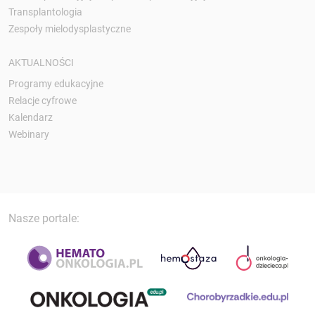
Transplantologia
Zespoły mielodysplastyczne
AKTUALNOŚCI
Programy edukacyjne
Relacje cyfrowe
Kalendarz
Webinary
Nasze portale: