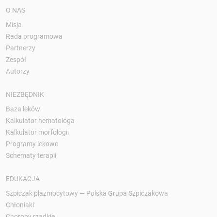
O NAS
Misja
Rada programowa
Partnerzy
Zespół
Autorzy
NIEZBĘDNIK
Baza leków
Kalkulator hematologa
Kalkulator morfologii
Programy lekowe
Schematy terapii
EDUKACJA
Szpiczak plazmocytowy — Polska Grupa Szpiczakowa
Chłoniaki
Choroby rzadkie