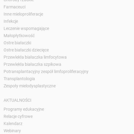
Farmaceuci
Inne mieloproliferacje
Infekcje
Leczenie wspomagające
Małopłytkowość
Ostre białaczki
Ostre białaczki dziecięce
Przewlekła białaczka limfocytowa
Przewlekła białaczka szpikowa
Potransplantacyjny zespół limfoproliferacyjny
Transplantologia
Zespoły mielodysplastyczne
AKTUALNOŚCI
Programy edukacyjne
Relacje cyfrowe
Kalendarz
Webinary