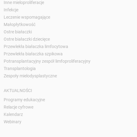
Inne mieloproliferacje
Infekcje
Leczenie wspomagające
Małopłytkowość
Ostre białaczki
Ostre białaczki dziecięce
Przewlekła białaczka limfocytowa
Przewlekła białaczka szpikowa
Potransplantacyjny zespół limfoproliferacyjny
Transplantologia
Zespoły mielodysplastyczne
AKTUALNOŚCI
Programy edukacyjne
Relacje cyfrowe
Kalendarz
Webinary