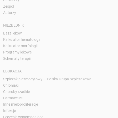
Zespół
Autorzy
NIEZBĘDNIK
Baza leków
Kalkulator hematologa
Kalkulator morfologii
Programy lekowe
Schematy terapii
EDUKACJA
Szpiczak plazmocytowy — Polska Grupa Szpiczakowa
Chłoniaki
Choroby rzadkie
Farmaceuci
Inne mieloproliferacje
Infekcje
Leczenie wspomagające