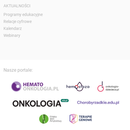
AKTUALNOŚCI
Programy edukacyjne
Relacje cyfrowe
Kalendarz
Webinary
Nasze portale: