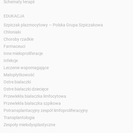
Schematy terapii
EDUKACJA
Szpiczak plazmocytowy — Polska Grupa Szpiczakowa
Chłoniaki
Choroby rzadkie
Farmaceuci
Inne mieloproliferacje
Infekcje
Leczenie wspomagające
Małopłytkowość
Ostre białaczki
Ostre białaczki dziecięce
Przewlekła białaczka limfocytowa
Przewlekła białaczka szpikowa
Potransplantacyjny zespół limfoproliferacyjny
Transplantologia
Zespoły mielodysplastyczne