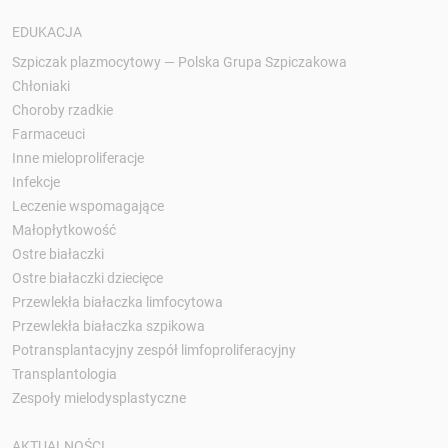
EDUKACJA
Szpiczak plazmocytowy — Polska Grupa Szpiczakowa
Chłoniaki
Choroby rzadkie
Farmaceuci
Inne mieloproliferacje
Infekcje
Leczenie wspomagające
Małopłytkowość
Ostre białaczki
Ostre białaczki dziecięce
Przewlekła białaczka limfocytowa
Przewlekła białaczka szpikowa
Potransplantacyjny zespół limfoproliferacyjny
Transplantologia
Zespoły mielodysplastyczne
AKTUALNOŚCI