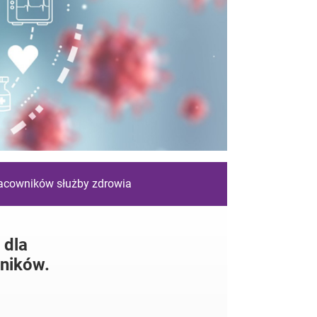
racowników służby zdrowia
 dla
ników.