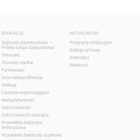
EDUKACJA
AKTUALNOŚCI
Szpiczak plazmocytowy —
Programy edukacyjne
Polska Grupa Szpiczakowa
Relacje cyfrowe
Chłoniaki
Kalendarz
Choroby rzadkie
Webinary
Farmaceuci
Inne mieloproliferacje
Infekcje
Leczenie wspomagające
Małopłytkowość
Ostre białaczki
Ostre białaczki dziecięce
Przewlekła białaczka
limfocytowa
Przewlekła białaczka szpikowa