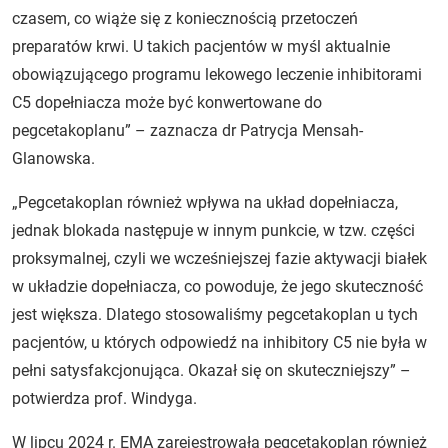
czasem, co wiąże się z koniecznością przetoczeń
preparatów krwi. U takich pacjentów w myśl aktualnie
obowiązującego programu lekowego leczenie inhibitorami
C5 dopełniacza może być konwertowane do
pegcetakoplanu” – zaznacza dr Patrycja Mensah-
Glanowska.
„Pegcetakoplan również wpływa na układ dopełniacza,
jednak blokada następuje w innym punkcie, w tzw. części
proksymalnej, czyli we wcześniejszej fazie aktywacji białek
w układzie dopełniacza, co powoduje, że jego skuteczność
jest większa. Dlatego stosowaliśmy pegcetakoplan u tych
pacjentów, u których odpowiedź na inhibitory C5 nie była w
pełni satysfakcjonująca. Okazał się on skuteczniejszy”
–
potwierdza prof. Windyga.
W lipcu 2024 r. EMA zarejestrowała pegcetakoplan również