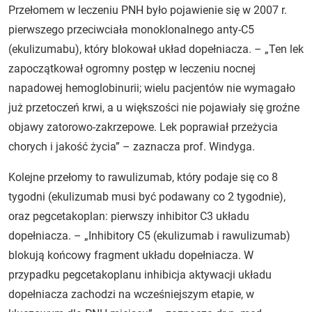
Przełomem w leczeniu PNH było pojawienie się w 2007 r.
pierwszego przeciwciała monoklonalnego anty-C5
(ekulizumabu), który blokował układ dopełniacza. – „Ten lek
zapoczątkował ogromny postęp w leczeniu nocnej
napadowej hemoglobinurii; wielu pacjentów nie wymagało
już przetoczeń krwi, a u większości nie pojawiały się groźne
objawy zatorowo-zakrzepowe. Lek poprawiał przeżycia
chorych i jakość życia” – zaznacza prof. Windyga.
Kolejne przełomy to rawulizumab, który podaje się co 8
tygodni (ekulizumab musi być podawany co 2 tygodnie),
oraz pegcetakoplan: pierwszy inhibitor C3 układu
dopełniacza. – „Inhibitory C5 (ekulizumab i rawulizumab)
blokują końcowy fragment układu dopełniacza. W
przypadku pegcetakoplanu inhibicja aktywacji układu
dopełniacza zachodzi na wcześniejszym etapie, w