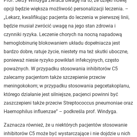
Prof. Jerzy Windyga zwraca uwagę na to, że dzięki nowej
opcji będzie większa możliwość personalizacji leczenia. –
„Lekarz, kwalifikując pacjenta do leczenia w pierwszej linii,
będzie musiał zwrócić uwagę na jego stan zdrowia i
czynniki ryzyka. Leczenie chorych na nocną napadową
hemoglobinurię blokowaniem układu dopełniacza jest
bardzo dobre, ratuje życie, niestety ma też skutki uboczne,
ponieważ niesie ryzyko powikłań infekcyjnych, często
poważnych. W przypadku stosowania inhibitorów C5
zalecamy pacjentom także szczepienie przeciw
meningokokom; w przypadku stosowania pegcetakoplanu,
którego działanie jest silniejsze, pacjenci powinni być
zaszczepieni także przeciw Streptococcus pneumoniae oraz
Haemophilus influenzae” – podkreśla prof. Windyga.
Zaznacza również, że u niektórych pacjentów stosowanie
inhibitorów C5 może być wystarczające i nie dojdzie u nich