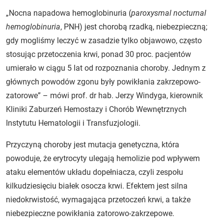
„Nocna napadowa hemoglobinuria (
paroxysmal nocturnal
hemoglobinuria
, PNH) jest chorobą rzadką, niebezpieczną;
gdy mogliśmy leczyć w zasadzie tylko objawowo, często
stosując przetoczenia krwi, ponad 30 proc. pacjentów
umierało w ciągu 5 lat od rozpoznania choroby. Jednym z
głównych powodów zgonu były powikłania zakrzepowo-
zatorowe” – mówi prof. dr hab. Jerzy Windyga, kierownik
Kliniki Zaburzeń Hemostazy i Chorób Wewnętrznych
Instytutu Hematologii i Transfuzjologii.
Przyczyną choroby jest mutacja genetyczna, która
powoduje, że erytrocyty ulegają hemolizie pod wpływem
ataku elementów układu dopełniacza, czyli zespołu
kilkudziesięciu białek osocza krwi. Efektem jest silna
niedokrwistość, wymagająca przetoczeń krwi, a także
niebezpieczne powikłania zatorowo-zakrzepowe.