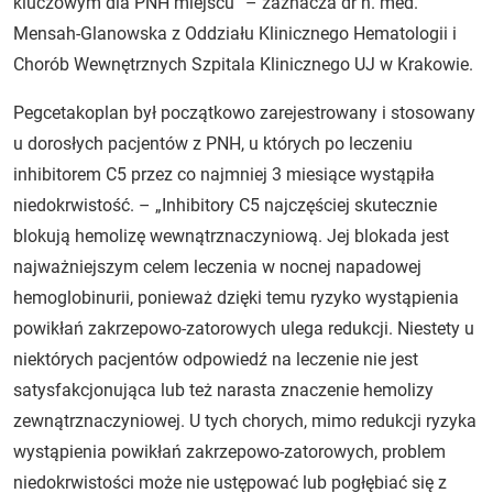
kluczowym dla PNH miejscu” – zaznacza dr n. med.
Mensah-Glanowska z Oddziału Klinicznego Hematologii i
Chorób Wewnętrznych Szpitala Klinicznego UJ w Krakowie.
Pegcetakoplan był początkowo zarejestrowany i stosowany
u dorosłych pacjentów z PNH, u których po leczeniu
inhibitorem C5 przez co najmniej 3 miesiące wystąpiła
niedokrwistość. – „Inhibitory C5 najczęściej skutecznie
blokują hemolizę wewnątrznaczyniową. Jej blokada jest
najważniejszym celem leczenia w nocnej napadowej
hemoglobinurii, ponieważ dzięki temu ryzyko wystąpienia
powikłań zakrzepowo-zatorowych ulega redukcji. Niestety u
niektórych pacjentów odpowiedź na leczenie nie jest
satysfakcjonująca lub też narasta znaczenie hemolizy
zewnątrznaczyniowej. U tych chorych, mimo redukcji ryzyka
wystąpienia powikłań zakrzepowo-zatorowych, problem
niedokrwistości może nie ustępować lub pogłębiać się z