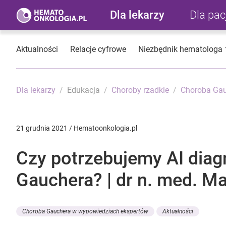
Dla lekarzy
Dla pa
Aktualności
Relacje cyfrowe
Niezbędnik hematologa
Dla lekarzy
Edukacja
Choroby rzadkie
Choroba Ga
21 grudnia 2021 / Hematoonkologia.pl
Czy potrzebujemy AI diag
Gauchera? | dr n. med. M
Choroba Gauchera w wypowiedziach ekspertów
Aktualności