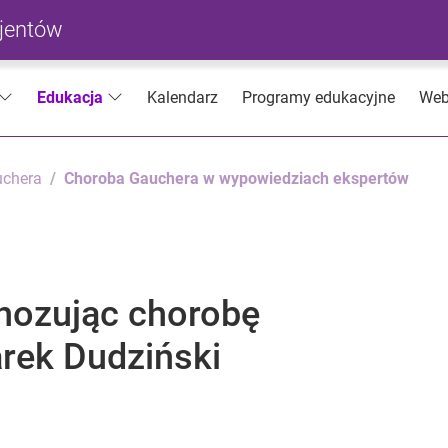
cjentów
Kalendarz
Programy edukacyjne
Web
Edukacja
uchera
Choroba Gauchera w wypowiedziach ekspertów
nozując chorobę
arek Dudziński