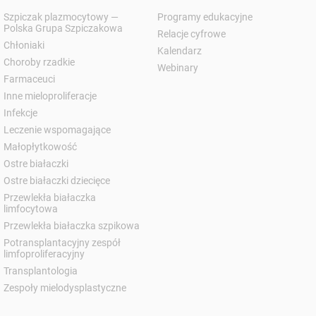
Szpiczak plazmocytowy —
Programy edukacyjne
Polska Grupa Szpiczakowa
Relacje cyfrowe
Chłoniaki
Kalendarz
Choroby rzadkie
Webinary
Farmaceuci
Inne mieloproliferacje
Infekcje
Leczenie wspomagające
Małopłytkowość
Ostre białaczki
Ostre białaczki dziecięce
Przewlekła białaczka
limfocytowa
Przewlekła białaczka szpikowa
Potransplantacyjny zespół
limfoproliferacyjny
Transplantologia
Zespoły mielodysplastyczne