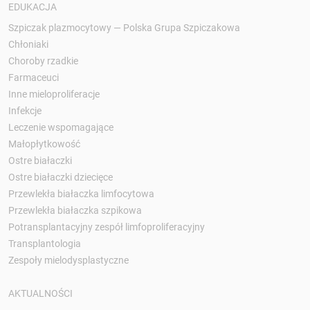
EDUKACJA
Szpiczak plazmocytowy — Polska Grupa Szpiczakowa
Chłoniaki
Choroby rzadkie
Farmaceuci
Inne mieloproliferacje
Infekcje
Leczenie wspomagające
Małopłytkowość
Ostre białaczki
Ostre białaczki dziecięce
Przewlekła białaczka limfocytowa
Przewlekła białaczka szpikowa
Potransplantacyjny zespół limfoproliferacyjny
Transplantologia
Zespoły mielodysplastyczne
AKTUALNOŚCI