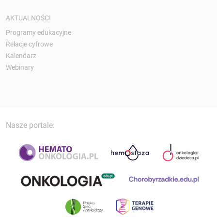
AKTUALNOŚCI
Programy edukacyjne
Relacje cyfrowe
Kalendarz
Webinary
Nasze portale: