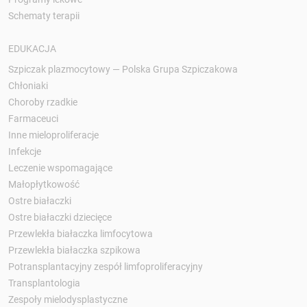
Schematy terapii
EDUKACJA
Szpiczak plazmocytowy — Polska Grupa Szpiczakowa
Chłoniaki
Choroby rzadkie
Farmaceuci
Inne mieloproliferacje
Infekcje
Leczenie wspomagające
Małopłytkowość
Ostre białaczki
Ostre białaczki dziecięce
Przewlekła białaczka limfocytowa
Przewlekła białaczka szpikowa
Potransplantacyjny zespół limfoproliferacyjny
Transplantologia
Zespoły mielodysplastyczne