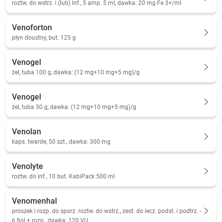
roztw. do wstrz. i (lub) inf., 5 amp. 5 ml, dawka: 20 mg Fe 3+/ml
Venoforton
płyn doustny, but. 125 g
Venogel
żel, tuba 100 g, dawka: (12 mg+10 mg+5 mg)/g
Venogel
żel, tuba 50 g, dawka: (12 mg+10 mg+5 mg)/g
Venolan
kaps. twarde, 50 szt., dawka: 300 mg
Venolyte
roztw. do inf., 10 but. KabiPack 500 ml
Venomenhal
proszek i rozp. do sporz. roztw. do wstrz., zest. do lecz. podst. i podtrz. -
6 fiol.+ rozp., dawka: 120 VU