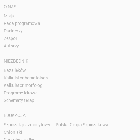
O NAS
Misja
Rada programowa
Partnerzy
Zespół
Autorzy
NIEZBĘDNIK
Baza leków
Kalkulator hematologa
Kalkulator morfologii
Programy lekowe
Schematy terapii
EDUKACJA
Szpiczak plazmocytowy — Polska Grupa Szpiczakowa
Chłoniaki
Choroby rzadkie