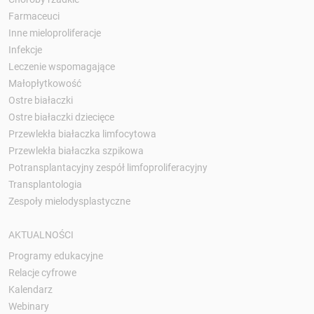
Farmaceuci
Inne mieloproliferacje
Infekcje
Leczenie wspomagające
Małopłytkowość
Ostre białaczki
Ostre białaczki dziecięce
Przewlekła białaczka limfocytowa
Przewlekła białaczka szpikowa
Potransplantacyjny zespół limfoproliferacyjny
Transplantologia
Zespoły mielodysplastyczne
AKTUALNOŚCI
Programy edukacyjne
Relacje cyfrowe
Kalendarz
Webinary