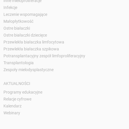
Inne mieloproliferacje
Infekcje
Leczenie wspomagające
Małopłytkowość
Ostre białaczki
Ostre białaczki dziecięce
Przewlekła białaczka limfocytowa
Przewlekła białaczka szpikowa
Potransplantacyjny zespół limfoproliferacyjny
Transplantologia
Zespoły mielodysplastyczne
AKTUALNOŚCI
Programy edukacyjne
Relacje cyfrowe
Kalendarz
Webinary