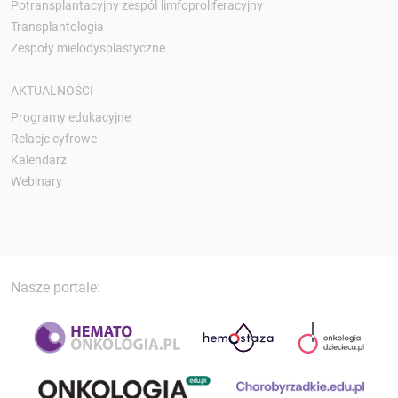
Potransplantacyjny zespół limfoproliferacyjny
Transplantologia
Zespoły mielodysplastyczne
AKTUALNOŚCI
Programy edukacyjne
Relacje cyfrowe
Kalendarz
Webinary
Nasze portale: