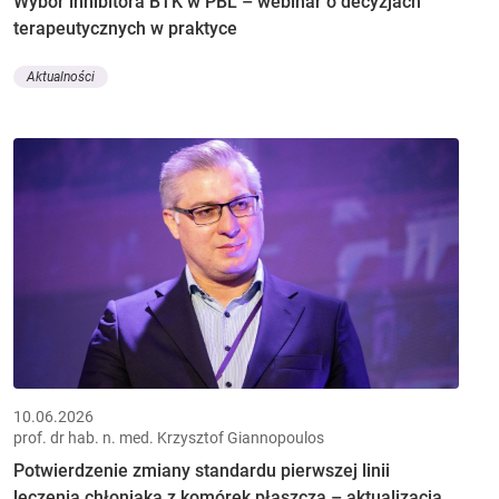
Wybór inhibitora BTK w PBL – webinar o decyzjach
terapeutycznych w praktyce
Aktualności
10.06.2026
prof. dr hab. n. med. Krzysztof Giannopoulos
Potwierdzenie zmiany standardu pierwszej linii
leczenia chłoniaka z komórek płaszcza – aktualizacja