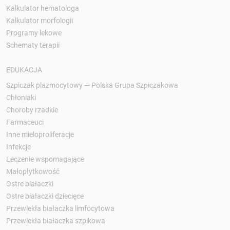
Kalkulator hematologa
Kalkulator morfologii
Programy lekowe
Schematy terapii
EDUKACJA
Szpiczak plazmocytowy — Polska Grupa Szpiczakowa
Chłoniaki
Choroby rzadkie
Farmaceuci
Inne mieloproliferacje
Infekcje
Leczenie wspomagające
Małopłytkowość
Ostre białaczki
Ostre białaczki dziecięce
Przewlekła białaczka limfocytowa
Przewlekła białaczka szpikowa