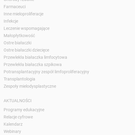
Farmaceuci
Inne mieloproliferacje
Infekcje
Leczenie wspomagające
Małopłytkowość
Ostre białaczki
Ostre białaczki dziecięce
Przewlekła białaczka limfocytowa
Przewlekła białaczka szpikowa
Potransplantacyjny zespół limfoproliferacyjny
Transplantologia
Zespoły mielodysplastyczne
AKTUALNOŚCI
Programy edukacyjne
Relacje cyfrowe
Kalendarz
Webinary