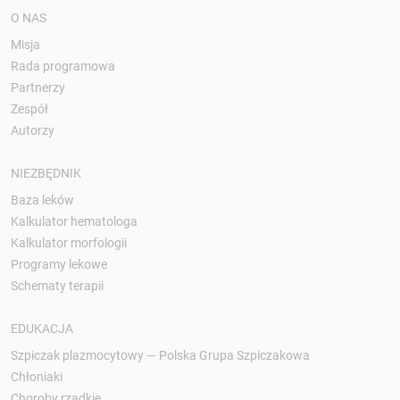
O NAS
Misja
Rada programowa
Partnerzy
Zespół
Autorzy
NIEZBĘDNIK
Baza leków
Kalkulator hematologa
Kalkulator morfologii
Programy lekowe
Schematy terapii
EDUKACJA
Szpiczak plazmocytowy — Polska Grupa Szpiczakowa
Chłoniaki
Choroby rzadkie