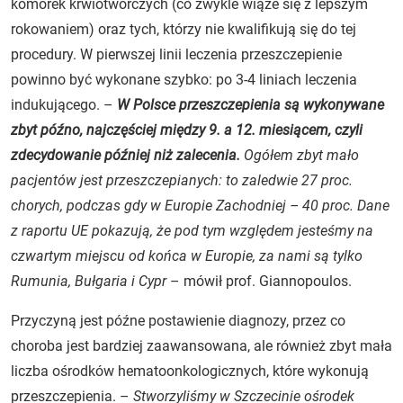
komórek krwiotwórczych (co zwykle wiąże się z lepszym
rokowaniem) oraz tych, którzy nie kwalifikują się do tej
procedury. W pierwszej linii leczenia przeszczepienie
powinno być wykonane szybko: po 3-4 liniach leczenia
indukującego. –
W Polsce przeszczepienia są wykonywane
zbyt późno, najczęściej między 9. a 12. miesiącem, czyli
zdecydowanie później niż zalecenia.
Ogółem zbyt mało
pacjentów jest przeszczepianych: to zaledwie 27 proc.
chorych, podczas gdy w Europie Zachodniej – 40 proc. Dane
z raportu UE pokazują, że pod tym względem jesteśmy na
czwartym miejscu od końca w Europie, za nami są tylko
Rumunia, Bułgaria i Cypr
– mówił prof. Giannopoulos.
Przyczyną jest późne postawienie diagnozy, przez co
choroba jest bardziej zaawansowana, ale również zbyt mała
liczba ośrodków hematoonkologicznych, które wykonują
przeszczepienia. –
Stworzyliśmy w Szczecinie ośrodek