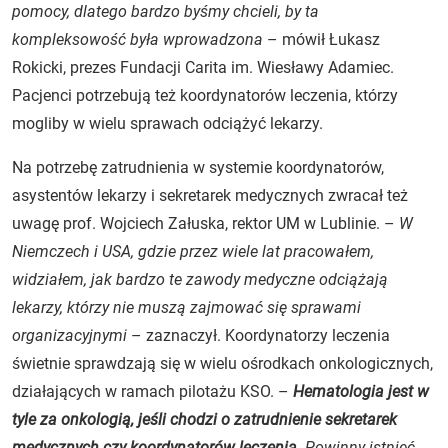
pomocy, dlatego bardzo byśmy chcieli, by ta
kompleksowość była wprowadzona
– mówił Łukasz
Rokicki, prezes Fundacji Carita im. Wiesławy Adamiec.
Pacjenci potrzebują też koordynatorów leczenia, którzy
mogliby w wielu sprawach odciążyć lekarzy.
Na potrzebę zatrudnienia w systemie koordynatorów,
asystentów lekarzy i sekretarek medycznych zwracał też
uwagę prof. Wojciech Załuska, rektor UM w Lublinie. –
W
Niemczech i USA, gdzie przez wiele lat pracowałem,
widziałem, jak bardzo te zawody medyczne odciążają
lekarzy, którzy nie muszą zajmować się sprawami
organizacyjnymi
– zaznaczył. Koordynatorzy leczenia
świetnie sprawdzają się w wielu ośrodkach onkologicznych,
działających w ramach pilotażu KSO. –
Hematologia jest w
tyle za onkologią, jeśli chodzi o zatrudnienie sekretarek
medycznych czy koordynatorów leczenia.
Powinny istnieć