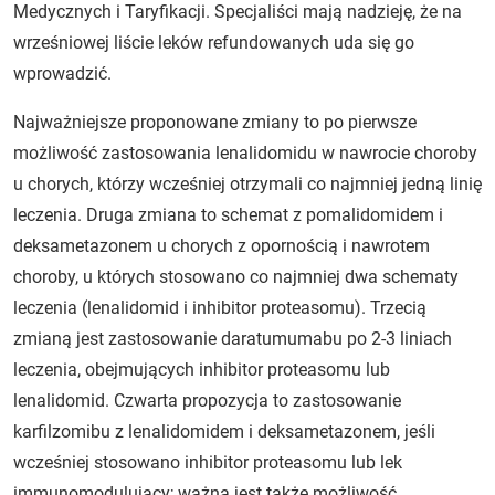
Medycznych i Taryfikacji. Specjaliści mają nadzieję, że na
wrześniowej liście leków refundowanych uda się go
wprowadzić.
Najważniejsze proponowane zmiany to po pierwsze
możliwość zastosowania lenalidomidu w nawrocie choroby
u chorych, którzy wcześniej otrzymali co najmniej jedną linię
leczenia. Druga zmiana to schemat z pomalidomidem i
deksametazonem u chorych z opornością i nawrotem
choroby, u których stosowano co najmniej dwa schematy
leczenia (lenalidomid i inhibitor proteasomu). Trzecią
zmianą jest zastosowanie daratumumabu po 2-3 liniach
leczenia, obejmujących inhibitor proteasomu lub
lenalidomid. Czwarta propozycja to zastosowanie
karfilzomibu z lenalidomidem i deksametazonem, jeśli
wcześniej stosowano inhibitor proteasomu lub lek
immunomodulujący; ważna jest także możliwość