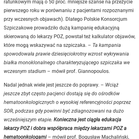
ratunkowym mają o 50 proc. mniejsze szanse na przeżycie
pierwszego roku w porównaniu z pacjentami rozpoznanymi
przy wczesnych objawach). Dlatego Polskie Konsorcjum
Szpiczakowe prowadziło dużą kampanię edukacyjną
skierowaną do lekarzy POZ, powstał też kalkulator objawów,
które mogą wskazywać na szpiczaka. –
Ta kampania
spowodowała prawie dziesięciokrotny wzrost wykrywania
białka monoklonalnego charakteryzującego szpiczaka we
wczesnym stadium
– mówił prof. Giannopoulos.
Nadal jednak wiele jest jeszcze do poprawy. –
Wciąż
jeszcze zbyt często pacjenci dostają się do ośrodków
hematoonkologicznych o wysokiej referencyjności poprzez
SOR, podczas gdy powinni być zdiagnozowani na dużo
wcześniejszym etapie.
Konieczna jest ciągła edukacja
lekarzy POZ i dobra współpraca między lekarzami POZ a
hematoonkologami
– mówił prof. Bogusław Machaliński,