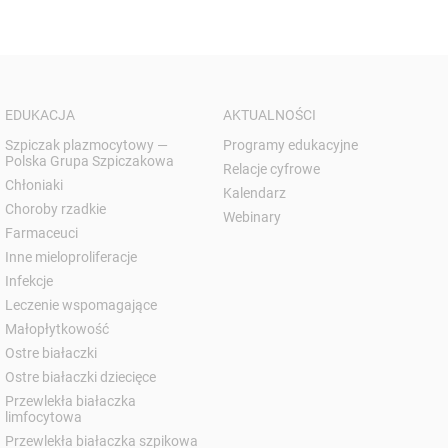
EDUKACJA
AKTUALNOŚCI
Szpiczak plazmocytowy —
Programy edukacyjne
Polska Grupa Szpiczakowa
Relacje cyfrowe
Chłoniaki
Kalendarz
Choroby rzadkie
Webinary
Farmaceuci
Inne mieloproliferacje
Infekcje
Leczenie wspomagające
Małopłytkowość
Ostre białaczki
Ostre białaczki dziecięce
Przewlekła białaczka
limfocytowa
Przewlekła białaczka szpikowa