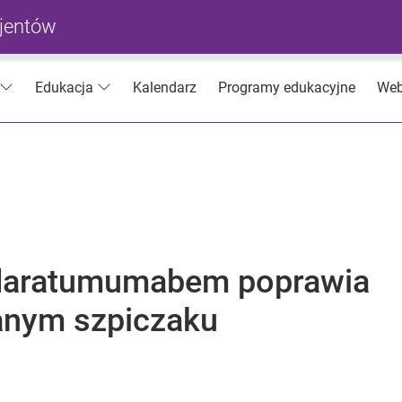
cjentów
Kalendarz
Programy edukacyjne
Web
Edukacja
 daratumumabem poprawia
nym szpiczaku