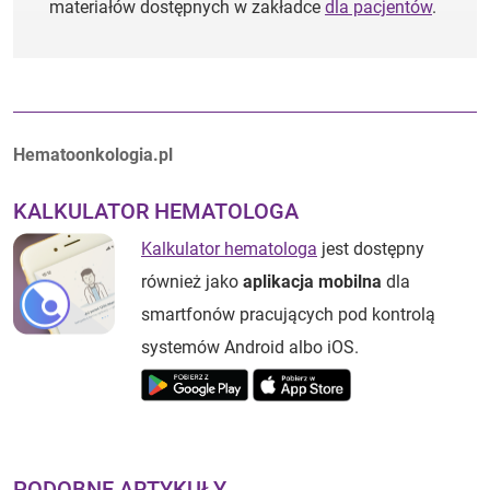
materiałów dostępnych w zakładce
dla pacjentów
.
Autorzy:
Hematoonkologia.pl
KALKULATOR HEMATOLOGA
Kalkulator hematologa
jest dostępny
również jako
aplikacja mobilna
dla
smartfonów pracujących pod kontrolą
systemów Android albo iOS.
PODOBNE ARTYKUŁY