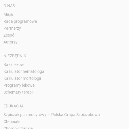
O NAS
Misja
Rada programowa
Partnerzy
Zespół
Autorzy
NIEZBĘDNIK
Baza leków
Kalkulator hematologa
Kalkulator morfologii
Programy lekowe
Schematy terapii
EDUKACJA
Szpiczak plazmocytowy — Polska Grupa Szpiczakowa
Chłoniaki
Choroby rzadkie