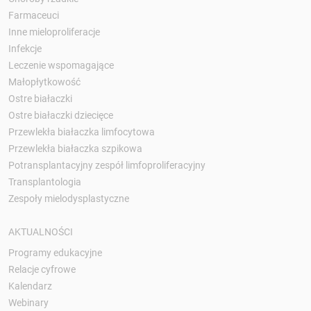
Farmaceuci
Inne mieloproliferacje
Infekcje
Leczenie wspomagające
Małopłytkowość
Ostre białaczki
Ostre białaczki dziecięce
Przewlekła białaczka limfocytowa
Przewlekła białaczka szpikowa
Potransplantacyjny zespół limfoproliferacyjny
Transplantologia
Zespoły mielodysplastyczne
AKTUALNOŚCI
Programy edukacyjne
Relacje cyfrowe
Kalendarz
Webinary