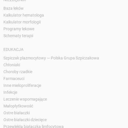
Baza leków
Kalkulator hematologa
Kalkulator morfologii
Programy lekowe
Schematy terapii
EDUKACJA
Szpiczak plazmocytowy — Polska Grupa Szpiczakowa
Chłoniaki
Choroby rzadkie
Farmaceuci
Inne mieloproliferacje
Infekcje
Leczenie wspomagające
Małopłytkowość
Ostre białaczki
Ostre białaczki dziecięce
Przewlekła białaczka limfocytowa