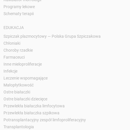
Programy lekowe
Schematy terapii
EDUKACJA
Szpiczak plazmocytowy — Polska Grupa Szpiczakowa
Chłoniaki
Choroby rzadkie
Farmaceuci
Inne mieloproliferacje
Infekcje
Leczenie wspomagające
Małopłytkowość
Ostre białaczki
Ostre białaczki dziecięce
Przewlekła białaczka limfocytowa
Przewlekła białaczka szpikowa
Potransplantacyjny zespół limfoproliferacyjny
Transplantologia