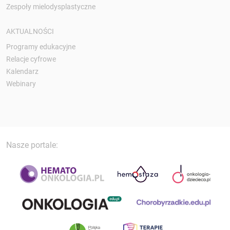
Zespoły mielodysplastyczne
AKTUALNOŚCI
Programy edukacyjne
Relacje cyfrowe
Kalendarz
Webinary
Nasze portale: