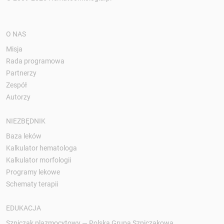
O NAS
Misja
Rada programowa
Partnerzy
Zespół
Autorzy
NIEZBĘDNIK
Baza leków
Kalkulator hematologa
Kalkulator morfologii
Programy lekowe
Schematy terapii
EDUKACJA
Szpiczak plazmocytowy — Polska Grupa Szpiczakowa