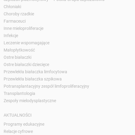
Chłoniaki
Choroby rzadkie
Farmaceuci
Inne mieloproliferacje
Infekcje
Leczenie wspomagające
Małopłytkowość
Ostre białaczki
Ostre białaczki dziecięce
Przewlekła białaczka limfocytowa
Przewlekła białaczka szpikowa
Potransplantacyjny zespół limfoproliferacyjny
Transplantologia
Zespoły mielodysplastyczne
AKTUALNOŚCI
Programy edukacyjne
Relacje cyfrowe