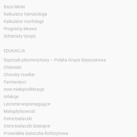
Baza leków
Kalkulator hematologa
Kalkulator morfologii
Programy lekowe
Schematy terapii
EDUKACJA
Szpiczak plazmocytowy — Polska Grupa Szpiczakowa
Chłoniaki
Choroby rzadkie
Farmaceuci
Inne mieloproliferacje
Infekcje
Leczenie wspomagające
Małopłytkowość
Ostre białaczki
Ostre białaczki dziecięce
Przewlekła białaczka limfocytowa