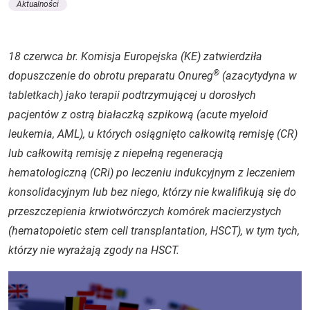
Aktualności
18 czerwca br. Komisja Europejska (KE) zatwierdziła
®
dopuszczenie do obrotu preparatu Onureg
(azacytydyna w
tabletkach) jako terapii podtrzymującej u dorosłych
pacjentów z ostrą białaczką szpikową (
acute myeloid
leukemia
, AML), u których osiągnięto całkowitą remisję (CR)
lub całkowitą remisję z niepełną regeneracją
hematologiczną (CRi) po leczeniu indukcyjnym z leczeniem
konsolidacyjnym lub bez niego, którzy nie kwalifikują się do
przeszczepienia krwiotwórczych komórek macierzystych
(
hematopoietic stem cell transplantation
, HSCT), w tym tych,
którzy nie wyrażają zgody na HSCT.