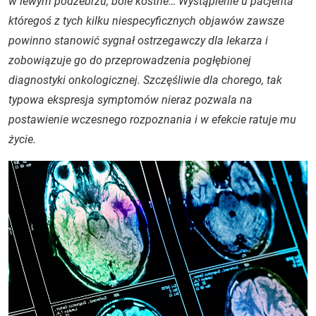
w lewym podżebrzu, bóle kostne… Wystąpienie u pacjenta
któregoś z tych kilku niespecyficznych objawów zawsze
powinno stanowić sygnał ostrzegawczy dla lekarza i
zobowiązuje go do przeprowadzenia pogłębionej
diagnostyki onkologicznej. Szczęśliwie dla chorego, tak
typowa ekspresja symptomów nieraz pozwala na
postawienie wczesnego rozpoznania i w efekcie ratuje mu
życie.