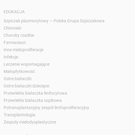
EDUKACJA
Szpiczak plazmocytowy — Polska Grupa Szpiczakowa
Chłoniaki
Choroby rzadkie
Farmaceuci
Inne mieloproliferacje
Infekcje
Leczenie wspomagające
Małopłytkowość
Ostre białaczki
Ostre białaczki dziecięce
Przewlekła białaczka limfocytowa
Przewlekła białaczka szpikowa
Potransplantacyjny zespół limfoproliferacyjny
Transplantologia
Zespoły mielodysplastyczne