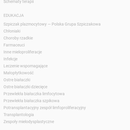
Schematy terapii
EDUKACJA
Szpiczak plazmocytowy — Polska Grupa Szpiczakowa
Chłoniaki
Choroby rzadkie
Farmaceuci
Inne mieloproliferacje
Infekcje
Leczenie wspomagające
Małopłytkowość
Ostre białaczki
Ostre białaczki dziecięce
Przewlekła białaczka limfocytowa
Przewlekła białaczka szpikowa
Potransplantacyjny zespół limfoproliferacyjny
Transplantologia
Zespoły mielodysplastyczne