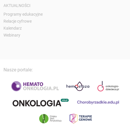
AKTUALNOŚCI
Programy edukacyjne
Relacje cyfrowe
Kalendarz
Webinary
Nasze portale: