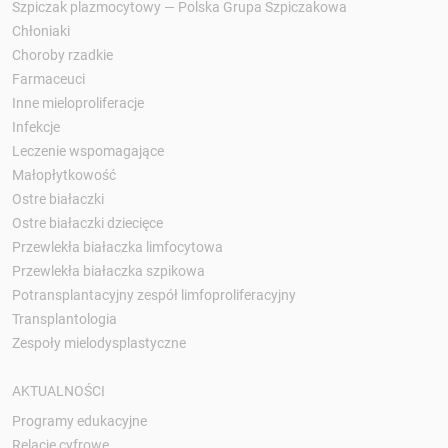
Szpiczak plazmocytowy — Polska Grupa Szpiczakowa
Chłoniaki
Choroby rzadkie
Farmaceuci
Inne mieloproliferacje
Infekcje
Leczenie wspomagające
Małopłytkowość
Ostre białaczki
Ostre białaczki dziecięce
Przewlekła białaczka limfocytowa
Przewlekła białaczka szpikowa
Potransplantacyjny zespół limfoproliferacyjny
Transplantologia
Zespoły mielodysplastyczne
AKTUALNOŚCI
Programy edukacyjne
Relacje cyfrowe