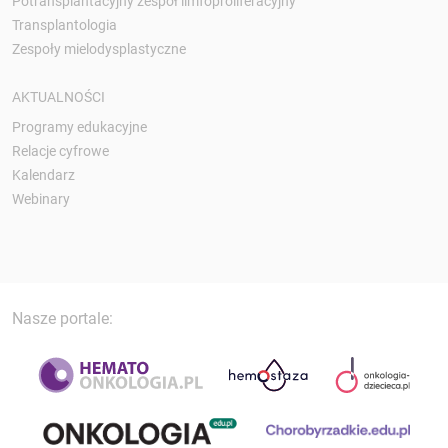
Potransplantacyjny zespół limfoproliferacyjny
Transplantologia
Zespoły mielodysplastyczne
AKTUALNOŚCI
Programy edukacyjne
Relacje cyfrowe
Kalendarz
Webinary
Nasze portale: