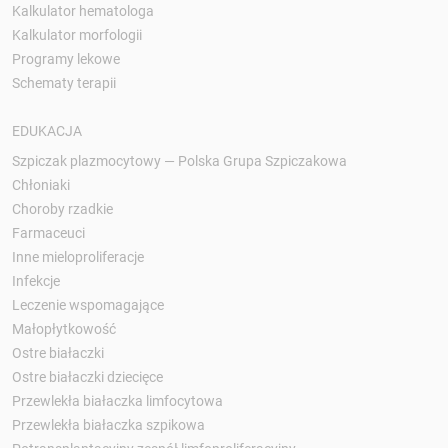
Kalkulator hematologa
Kalkulator morfologii
Programy lekowe
Schematy terapii
EDUKACJA
Szpiczak plazmocytowy — Polska Grupa Szpiczakowa
Chłoniaki
Choroby rzadkie
Farmaceuci
Inne mieloproliferacje
Infekcje
Leczenie wspomagające
Małopłytkowość
Ostre białaczki
Ostre białaczki dziecięce
Przewlekła białaczka limfocytowa
Przewlekła białaczka szpikowa