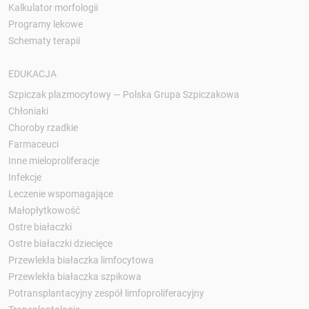
Kalkulator morfologii
Programy lekowe
Schematy terapii
EDUKACJA
Szpiczak plazmocytowy — Polska Grupa Szpiczakowa
Chłoniaki
Choroby rzadkie
Farmaceuci
Inne mieloproliferacje
Infekcje
Leczenie wspomagające
Małopłytkowość
Ostre białaczki
Ostre białaczki dziecięce
Przewlekła białaczka limfocytowa
Przewlekła białaczka szpikowa
Potransplantacyjny zespół limfoproliferacyjny