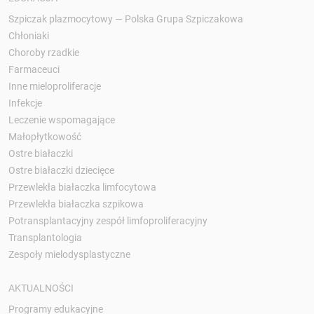
Szpiczak plazmocytowy — Polska Grupa Szpiczakowa
Chłoniaki
Choroby rzadkie
Farmaceuci
Inne mieloproliferacje
Infekcje
Leczenie wspomagające
Małopłytkowość
Ostre białaczki
Ostre białaczki dziecięce
Przewlekła białaczka limfocytowa
Przewlekła białaczka szpikowa
Potransplantacyjny zespół limfoproliferacyjny
Transplantologia
Zespoły mielodysplastyczne
AKTUALNOŚCI
Programy edukacyjne