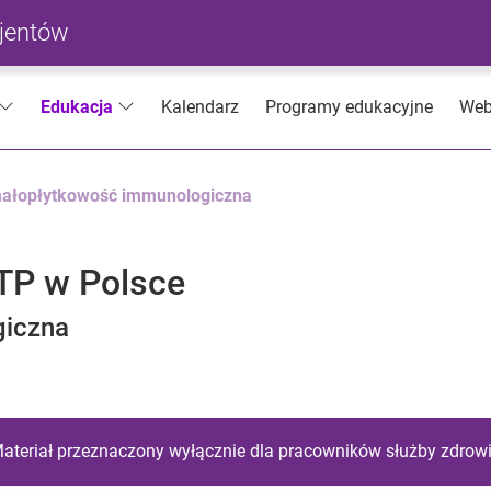
cjentów
Kalendarz
Programy edukacyjne
Web
Edukacja
małopłytkowość immunologiczna
ITP w Polsce
giczna
ateriał przeznaczony wyłącznie dla pracowników służby zdrow