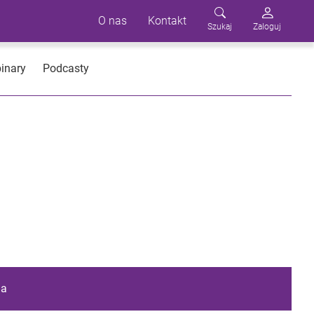
O nas
Kontakt
Szukaj
Zaloguj
inary
Podcasty
ia