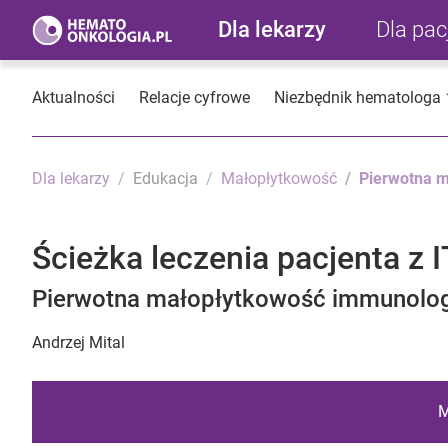
Dla lekarzy
Dla pa
Aktualności
Relacje cyfrowe
Niezbędnik hematologa
Dla lekarzy
Edukacja
Małopłytkowość
Pierwotna 
Ścieżka leczenia pacjenta z 
Pierwotna małopłytkowość immunolo
Andrzej Mital
M