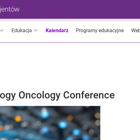
cjentów
Kalendarz
Programy edukacyjne
Web
Edukacja
ology Oncology Conference