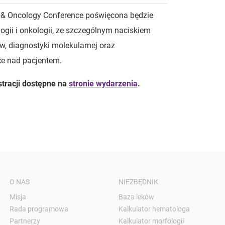
y & Oncology Conference poświęcona będzie
ii i onkologii, ze szczególnym naciskiem
, diagnostyki molekularnej oraz
ce nad pacjentem.
tracji dostępne na
stronie wydarzenia
.
O NAS
NIEZBĘDNIK
Misja
Baza leków
Rada programowa
Kalkulator hematologa
Partnerzy
Kalkulator morfologii