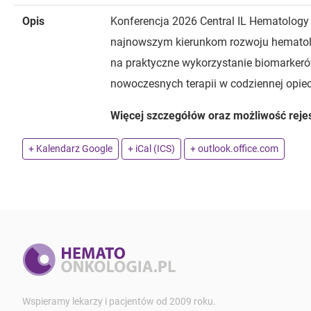
Opis
Konferencja 2026 Central IL Hematolog
najnowszym kierunkom rozwoju hematolog
na praktyczne wykorzystanie biomarkerów
nowoczesnych terapii w codziennej opie
Więcej szczegółów oraz możliwość rejes
+ Kalendarz Google
+ iCal (ICS)
+ outlook.office.com
Wspieramy lekarzy i pacjentów od 2009 roku.