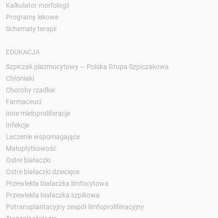
Kalkulator morfologii
Programy lekowe
Schematy terapii
EDUKACJA
Szpiczak plazmocytowy — Polska Grupa Szpiczakowa
Chłoniaki
Choroby rzadkie
Farmaceuci
Inne mieloproliferacje
Infekcje
Leczenie wspomagające
Małopłytkowość
Ostre białaczki
Ostre białaczki dziecięce
Przewlekła białaczka limfocytowa
Przewlekła białaczka szpikowa
Potransplantacyjny zespół limfoproliferacyjny