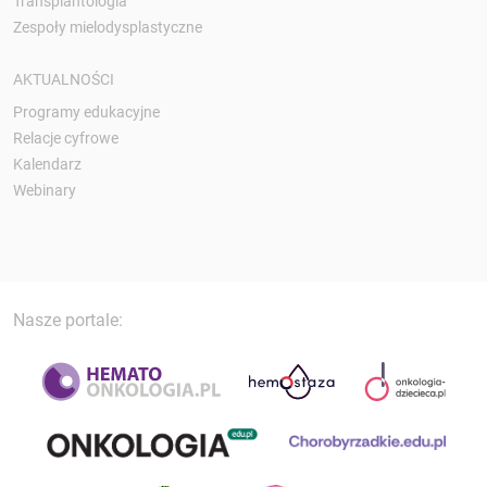
Transplantologia
Zespoły mielodysplastyczne
AKTUALNOŚCI
Programy edukacyjne
Relacje cyfrowe
Kalendarz
Webinary
Nasze portale: