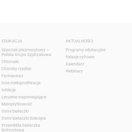
EDUKACJA
AKTUALNOŚCI
Szpiczak plazmocytowy —
Programy edukacyjne
Polska Grupa Szpiczakowa
Relacje cyfrowe
Chłoniaki
Kalendarz
Choroby rzadkie
Webinary
Farmaceuci
Inne mieloproliferacje
Infekcje
Leczenie wspomagające
Małopłytkowość
Ostre białaczki
Ostre białaczki dziecięce
Przewlekła białaczka
limfocytowa