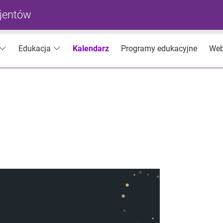
cjentów
Kalendarz
Programy edukacyjne
Web
Edukacja