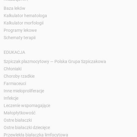
Baza leków
Kalkulator hematologa
Kalkulator morfologii
Programy lekowe
Schematy terapii
EDUKACJA
Szpiczak plazmocytowy — Polska Grupa Szpiczakowa
Chłoniaki
Choroby rzadkie
Farmaceuci
Inne mieloproliferacje
Infekcje
Leczenie wspomagające
Małopłytkowość
Ostre białaczki
Ostre białaczki dziecięce
Przewlekła białaczka limfocytowa